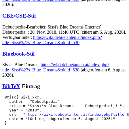
2026).
CBE/CSE-Stil
Debuetpedia-Bearbeiter. Sissi's Blue Dreams [Internet].
Debuetpedia, ; 20. Nov. 2018, 11:40 UTC [zitiert am 6. Aug. 2026].
Verfügbar unter:
https://wiki.debuetanten.at/index.php?
title=Sissi%27s_Blue_Dreams&oldid=530
.
Bluebook-Stil
Sissi's Blue Dreams,
https://wiki.debuetanten.at/index.php?
title=Sissi%27s_Blue_Dreams&oldid=530
(abgerufen am 6. August
2026).
BibTeX
-Eintrag
 @misc{ wiki:xxx,

   author = "Debuetpedia",

   title = "Sissi's Blue Dreams --- Debuetpedia{,} ",

   year = "2018",

   url = "
https://wiki.debuetanten.at/index.php?title=S
   note = "[Online; abgerufen am 6. August 2026]"
