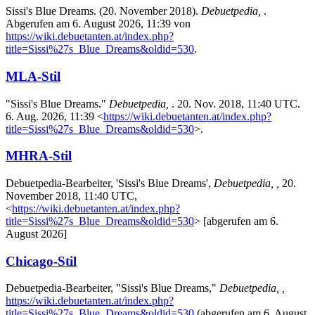
Sissi's Blue Dreams. (20. November 2018).
Debuetpedia,
.
Abgerufen am 6. August 2026, 11:39 von
https://wiki.debuetanten.at/index.php?
title=Sissi%27s_Blue_Dreams&oldid=530
.
MLA-Stil
"Sissi's Blue Dreams."
Debuetpedia,
. 20. Nov. 2018, 11:40 UTC.
6. Aug. 2026, 11:39 <
https://wiki.debuetanten.at/index.php?
title=Sissi%27s_Blue_Dreams&oldid=530
>.
MHRA-Stil
Debuetpedia-Bearbeiter, 'Sissi's Blue Dreams',
Debuetpedia, ,
20.
November 2018, 11:40 UTC,
<
https://wiki.debuetanten.at/index.php?
title=Sissi%27s_Blue_Dreams&oldid=530
> [abgerufen am 6.
August 2026]
Chicago-Stil
Debuetpedia-Bearbeiter, "Sissi's Blue Dreams,"
Debuetpedia, ,
https://wiki.debuetanten.at/index.php?
title=Sissi%27s_Blue_Dreams&oldid=530
(abgerufen am 6. August