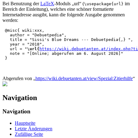
Bei Benutzung der
LaTeX
-Moduls „url“ (
im
\usepackage{url}
Bereich der Einleitung), welches eine schöner formatierte
Internetadresse ausgibt, kann die folgende Ausgabe genommen
werden:
 @misc{ wiki:xxx,

   author = "Debuetpedia",

   title = "Sissi's Blue Dreams --- Debuetpedia{,} ",

   year = "2018",

   url = "
\url{
https://wiki.debuetanten.at/index.php?ti
   note = "[Online; abgerufen am 6. August 2026]"

Abgerufen von „
https://wiki.debuetanten.at/view/Spezial:Zitierhilfe
“
Navigation
Navigation
Hauptseite
Letzte Änderungen
Zufällige Seite