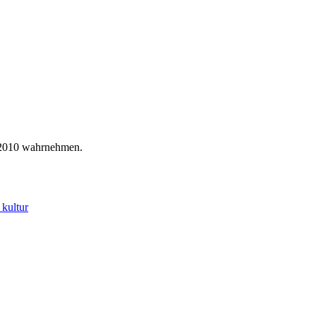
it 2010 wahrnehmen.
kultur