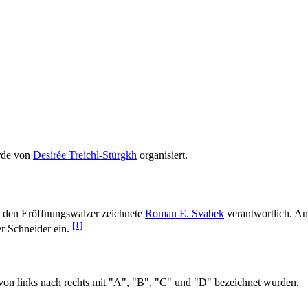
urde von
Desirée Treichl-Stürgkh
organisiert.
d den Eröffnungswalzer zeichnete
Roman E. Svabek
verantwortlich. And
[1]
er Schneider ein.
on links nach rechts mit "A", "B", "C" und "D" bezeichnet wurden.