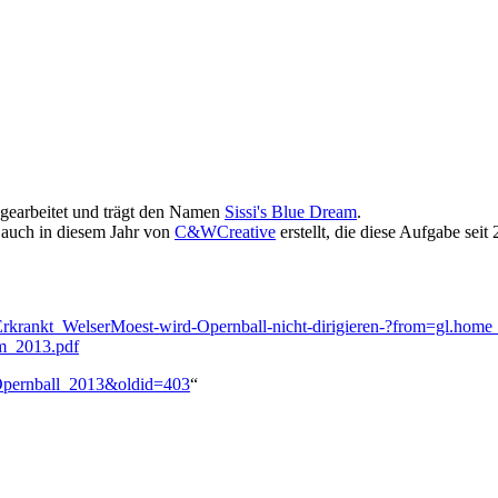
sgearbeitet und trägt den Namen
Sissi's Blue Dream
.
auch in diesem Jahr von
C&WCreative
erstellt, die diese Aufgabe se
Erkrankt_WelserMoest-wird-Opernball-nicht-dirigieren-?from=gl.home_
mm_2013.pdf
r_Opernball_2013&oldid=403
“