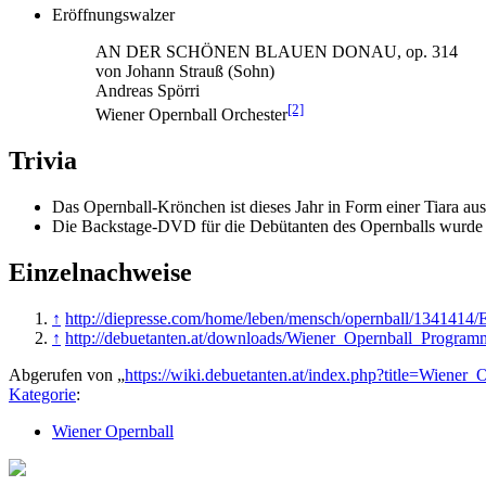
Eröffnungswalzer
AN DER SCHÖNEN BLAUEN DONAU, op. 314
von Johann Strauß (Sohn)
Andreas Spörri
[2]
Wiener Opernball Orchester
Trivia
Das Opernball-Krönchen ist dieses Jahr in Form einer Tiara au
Die Backstage-DVD für die Debütanten des Opernballs wurde 
Einzelnachweise
↑
http://diepresse.com/home/leben/mensch/opernball/1341414/
↑
http://debuetanten.at/downloads/Wiener_Opernball_Progra
Abgerufen von „
https://wiki.debuetanten.at/index.php?title=Wiene
Kategorie
:
Wiener Opernball